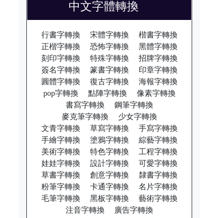
中文字體轉換
行書字轉換
宋體字轉換
楷書字轉換
正楷字轉換
恐怖字轉換
黑體字轉換
刻印字轉換
特殊字轉換
招牌字轉換
簽名字轉換
篆書字轉換
印章字轉換
圓體字轉換
復古字轉換
海報字轉換
pop字轉換
點陣字轉換
像素字轉換
書寫字轉換
鋼筆字轉換
麥克筆字轉換
少女字轉換
文青字轉換
草寫字轉換
手寫字轉換
手繪字轉換
塗鴉字轉換
綜藝字轉換
美術字轉換
特色字轉換
工程字轉換
娃娃字轉換
設計字轉換
可愛字轉換
草書字轉換
創意字轉換
隸書字轉換
粉筆字轉換
卡通字轉換
名片字轉換
毛筆字轉換
黑板字轉換
藝術字轉換
注音字轉換
廣告字轉換