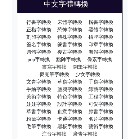
中文字體轉換
行書字轉換
宋體字轉換
楷書字轉換
正楷字轉換
恐怖字轉換
黑體字轉換
刻印字轉換
特殊字轉換
招牌字轉換
簽名字轉換
篆書字轉換
印章字轉換
圓體字轉換
復古字轉換
海報字轉換
pop字轉換
點陣字轉換
像素字轉換
書寫字轉換
鋼筆字轉換
麥克筆字轉換
少女字轉換
文青字轉換
草寫字轉換
手寫字轉換
手繪字轉換
塗鴉字轉換
綜藝字轉換
美術字轉換
特色字轉換
工程字轉換
娃娃字轉換
設計字轉換
可愛字轉換
草書字轉換
創意字轉換
隸書字轉換
粉筆字轉換
卡通字轉換
名片字轉換
毛筆字轉換
黑板字轉換
藝術字轉換
注音字轉換
廣告字轉換