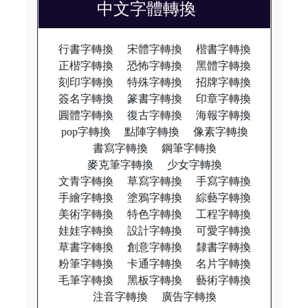
中文字體轉換
行書字轉換
宋體字轉換
楷書字轉換
正楷字轉換
恐怖字轉換
黑體字轉換
刻印字轉換
特殊字轉換
招牌字轉換
簽名字轉換
篆書字轉換
印章字轉換
圓體字轉換
復古字轉換
海報字轉換
pop字轉換
點陣字轉換
像素字轉換
書寫字轉換
鋼筆字轉換
麥克筆字轉換
少女字轉換
文青字轉換
草寫字轉換
手寫字轉換
手繪字轉換
塗鴉字轉換
綜藝字轉換
美術字轉換
特色字轉換
工程字轉換
娃娃字轉換
設計字轉換
可愛字轉換
草書字轉換
創意字轉換
隸書字轉換
粉筆字轉換
卡通字轉換
名片字轉換
毛筆字轉換
黑板字轉換
藝術字轉換
注音字轉換
廣告字轉換