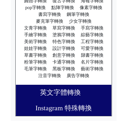
圓體字轉換
復古字轉換
海報字轉換
pop字轉換
點陣字轉換
像素字轉換
書寫字轉換
鋼筆字轉換
麥克筆字轉換
少女字轉換
文青字轉換
草寫字轉換
手寫字轉換
手繪字轉換
塗鴉字轉換
綜藝字轉換
美術字轉換
特色字轉換
工程字轉換
娃娃字轉換
設計字轉換
可愛字轉換
草書字轉換
創意字轉換
隸書字轉換
粉筆字轉換
卡通字轉換
名片字轉換
毛筆字轉換
黑板字轉換
藝術字轉換
注音字轉換
廣告字轉換
英文字體轉換
Instagram 特殊轉換