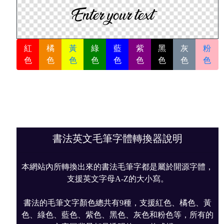
紅
橘
黃
綠
藍
紫
黑
灰
粉
色
色
色
色
色
色
色
色
色
書法英文毛筆字體轉換器說明
本網站內所轉換出來的書法毛筆字都是屬於開源字體，
支援英文字母A-Z的大小寫。
書法的毛筆文字顏色總共有9種，支援紅色、橘色、黃
色、綠色、藍色、紫色、黑色、灰色和粉色等，所有的