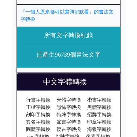
『一個人原來都可以盡興沉默看』的書法文
字轉換
所有文字轉換紀錄
已產生96739個書法文字
中文字體轉換
行書字轉換
宋體字轉換
楷書字轉換
正楷字轉換
恐怖字轉換
黑體字轉換
刻印字轉換
特殊字轉換
招牌字轉換
簽名字轉換
篆書字轉換
印章字轉換
圓體字轉換
復古字轉換
海報字轉換
pop字轉換
點陣字轉換
像素字轉換