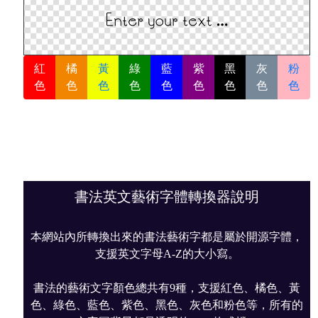
紅
橘
黃
綠
藍
紫
黑
灰
粉
色
色
色
色
色
色
色
色
色
書法英文藝術字體轉換器說明
本網站內所轉換出來的書法藝術字都是屬於開源字體，
支援英文字母A-Z的大小寫。
書法的藝術文字顏色總共有9種，支援紅色、橘色、黃
色、綠色、藍色、紫色、黑色、灰色和粉色等，所有的