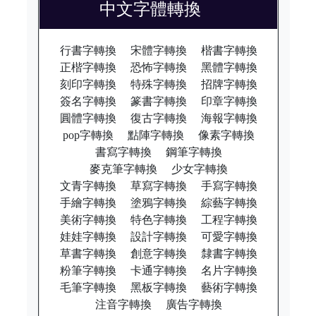
中文字體轉換
行書字轉換
宋體字轉換
楷書字轉換
正楷字轉換
恐怖字轉換
黑體字轉換
刻印字轉換
特殊字轉換
招牌字轉換
簽名字轉換
篆書字轉換
印章字轉換
圓體字轉換
復古字轉換
海報字轉換
pop字轉換
點陣字轉換
像素字轉換
書寫字轉換
鋼筆字轉換
麥克筆字轉換
少女字轉換
文青字轉換
草寫字轉換
手寫字轉換
手繪字轉換
塗鴉字轉換
綜藝字轉換
美術字轉換
特色字轉換
工程字轉換
娃娃字轉換
設計字轉換
可愛字轉換
草書字轉換
創意字轉換
隸書字轉換
粉筆字轉換
卡通字轉換
名片字轉換
毛筆字轉換
黑板字轉換
藝術字轉換
注音字轉換
廣告字轉換