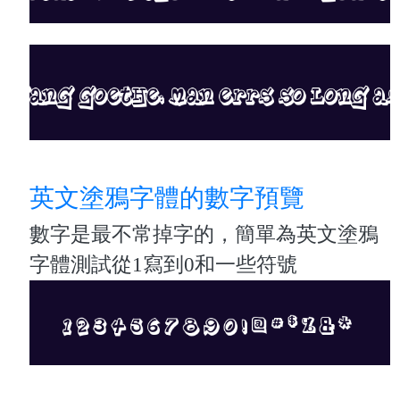
英文塗鴉字體的數字預覽
數字是最不常掉字的，簡單為英文塗鴉
字體測試從1寫到0和一些符號