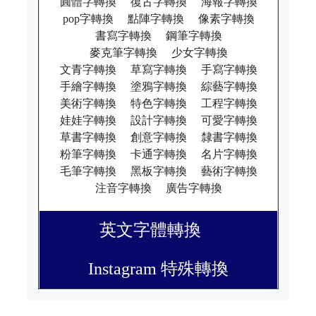
圓體字轉換
復古字轉換
海報字轉換
pop字轉換
點陣字轉換
像素字轉換
書寫字轉換
鋼筆字轉換
麥克筆字轉換
少女字轉換
文青字轉換
草寫字轉換
手寫字轉換
手繪字轉換
塗鴉字轉換
綜藝字轉換
美術字轉換
特色字轉換
工程字轉換
娃娃字轉換
設計字轉換
可愛字轉換
草書字轉換
創意字轉換
隸書字轉換
粉筆字轉換
卡通字轉換
名片字轉換
毛筆字轉換
黑板字轉換
藝術字轉換
注音字轉換
廣告字轉換
英文字體轉換
Instagram 特殊轉換