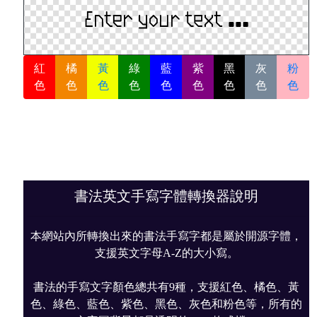
紅
橘
黃
綠
藍
紫
黑
灰
粉
色
色
色
色
色
色
色
色
色
書法英文手寫字體轉換器說明
本網站內所轉換出來的書法手寫字都是屬於開源字體，
支援英文字母A-Z的大小寫。
書法的手寫文字顏色總共有9種，支援紅色、橘色、黃
色、綠色、藍色、紫色、黑色、灰色和粉色等，所有的