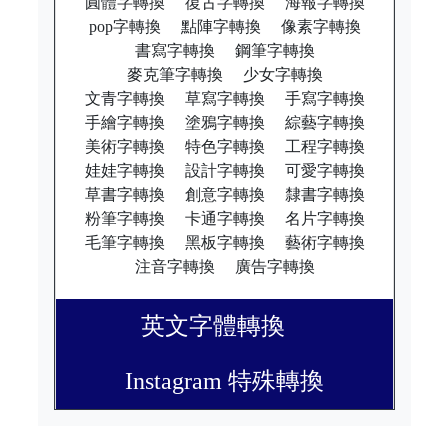
圓體字轉換
復古字轉換
海報字轉換
pop字轉換
點陣字轉換
像素字轉換
書寫字轉換
鋼筆字轉換
麥克筆字轉換
少女字轉換
文青字轉換
草寫字轉換
手寫字轉換
手繪字轉換
塗鴉字轉換
綜藝字轉換
美術字轉換
特色字轉換
工程字轉換
娃娃字轉換
設計字轉換
可愛字轉換
草書字轉換
創意字轉換
隸書字轉換
粉筆字轉換
卡通字轉換
名片字轉換
毛筆字轉換
黑板字轉換
藝術字轉換
注音字轉換
廣告字轉換
英文字體轉換
Instagram 特殊轉換