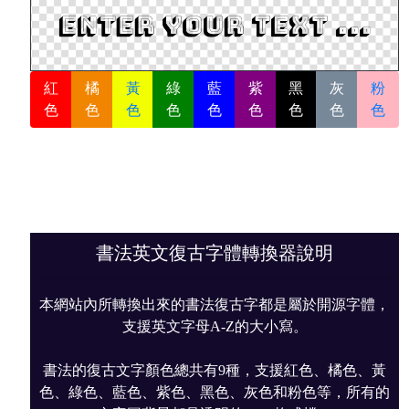
紅
橘
黃
綠
藍
紫
黑
灰
粉
色
色
色
色
色
色
色
色
色
書法英文復古字體轉換器說明
本網站內所轉換出來的書法復古字都是屬於開源字體，
支援英文字母A-Z的大小寫。
書法的復古文字顏色總共有9種，支援紅色、橘色、黃
色、綠色、藍色、紫色、黑色、灰色和粉色等，所有的