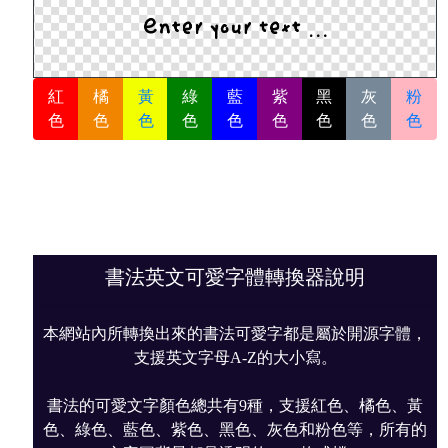
紅
橘
黃
綠
藍
紫
黑
灰
粉
色
色
色
色
色
色
色
色
色
書法英文可愛字體轉換器說明
本網站內所轉換出來的書法可愛字都是屬於開源字體，
支援英文字母A-Z的大小寫。
書法的可愛文字顏色總共有9種，支援紅色、橘色、黃
色、綠色、藍色、紫色、黑色、灰色和粉色等，所有的