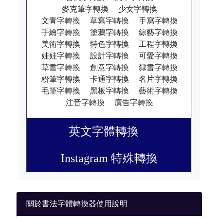
麥克筆字轉換
少女字轉換
文青字轉換
草寫字轉換
手寫字轉換
手繪字轉換
塗鴉字轉換
綜藝字轉換
美術字轉換
特色字轉換
工程字轉換
娃娃字轉換
設計字轉換
可愛字轉換
草書字轉換
創意字轉換
隸書字轉換
粉筆字轉換
卡通字轉換
名片字轉換
毛筆字轉換
黑板字轉換
藝術字轉換
注音字轉換
廣告字轉換
英文字體轉換
Instagram 特殊轉換
關於書法字體轉換器使用說明