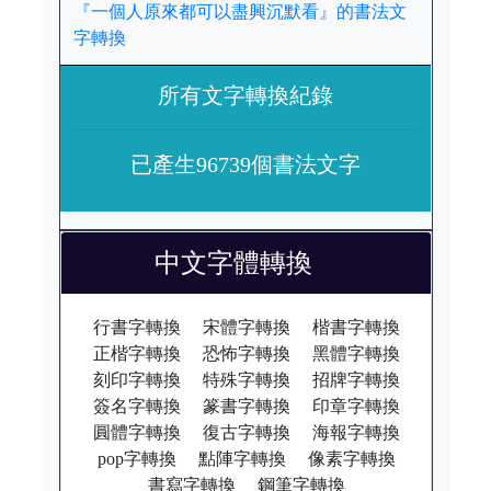
『一個人原來都可以盡興沉默看』的書法文
字轉換
所有文字轉換紀錄
已產生96739個書法文字
中文字體轉換
行書字轉換
宋體字轉換
楷書字轉換
正楷字轉換
恐怖字轉換
黑體字轉換
刻印字轉換
特殊字轉換
招牌字轉換
簽名字轉換
篆書字轉換
印章字轉換
圓體字轉換
復古字轉換
海報字轉換
pop字轉換
點陣字轉換
像素字轉換
書寫字轉換
鋼筆字轉換