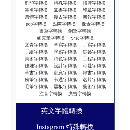
刻印字轉換
特殊字轉換
招牌字轉換
簽名字轉換
篆書字轉換
印章字轉換
圓體字轉換
復古字轉換
海報字轉換
pop字轉換
點陣字轉換
像素字轉換
書寫字轉換
鋼筆字轉換
麥克筆字轉換
少女字轉換
文青字轉換
草寫字轉換
手寫字轉換
手繪字轉換
塗鴉字轉換
綜藝字轉換
美術字轉換
特色字轉換
工程字轉換
娃娃字轉換
設計字轉換
可愛字轉換
草書字轉換
創意字轉換
隸書字轉換
粉筆字轉換
卡通字轉換
名片字轉換
毛筆字轉換
黑板字轉換
藝術字轉換
注音字轉換
廣告字轉換
英文字體轉換
Instagram 特殊轉換