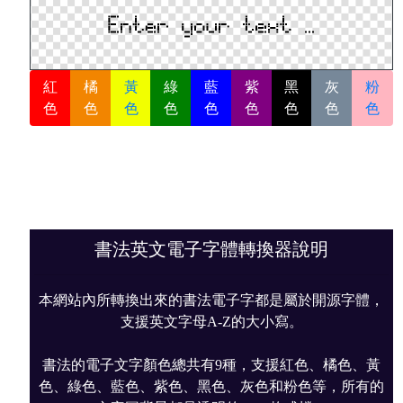
紅
橘
黃
綠
藍
紫
黑
灰
粉
色
色
色
色
色
色
色
色
色
書法英文電子字體轉換器說明
本網站內所轉換出來的書法電子字都是屬於開源字體，
支援英文字母A-Z的大小寫。
書法的電子文字顏色總共有9種，支援紅色、橘色、黃
色、綠色、藍色、紫色、黑色、灰色和粉色等，所有的