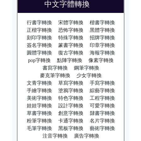
中文字體轉換
行書字轉換
宋體字轉換
楷書字轉換
正楷字轉換
恐怖字轉換
黑體字轉換
刻印字轉換
特殊字轉換
招牌字轉換
簽名字轉換
篆書字轉換
印章字轉換
圓體字轉換
復古字轉換
海報字轉換
pop字轉換
點陣字轉換
像素字轉換
書寫字轉換
鋼筆字轉換
麥克筆字轉換
少女字轉換
文青字轉換
草寫字轉換
手寫字轉換
手繪字轉換
塗鴉字轉換
綜藝字轉換
美術字轉換
特色字轉換
工程字轉換
娃娃字轉換
設計字轉換
可愛字轉換
草書字轉換
創意字轉換
隸書字轉換
粉筆字轉換
卡通字轉換
名片字轉換
毛筆字轉換
黑板字轉換
藝術字轉換
注音字轉換
廣告字轉換