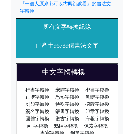
『一個人原來都可以盡興沉默看』的書法文
字轉換
所有文字轉換紀錄
已產生96739個書法文字
中文字體轉換
行書字轉換
宋體字轉換
楷書字轉換
正楷字轉換
恐怖字轉換
黑體字轉換
刻印字轉換
特殊字轉換
招牌字轉換
簽名字轉換
篆書字轉換
印章字轉換
圓體字轉換
復古字轉換
海報字轉換
pop字轉換
點陣字轉換
像素字轉換
書寫字轉換
鋼筆字轉換