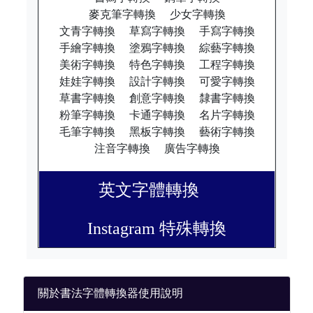
麥克筆字轉換
少女字轉換
文青字轉換
草寫字轉換
手寫字轉換
手繪字轉換
塗鴉字轉換
綜藝字轉換
美術字轉換
特色字轉換
工程字轉換
娃娃字轉換
設計字轉換
可愛字轉換
草書字轉換
創意字轉換
隸書字轉換
粉筆字轉換
卡通字轉換
名片字轉換
毛筆字轉換
黑板字轉換
藝術字轉換
注音字轉換
廣告字轉換
英文字體轉換
Instagram 特殊轉換
關於書法字體轉換器使用說明