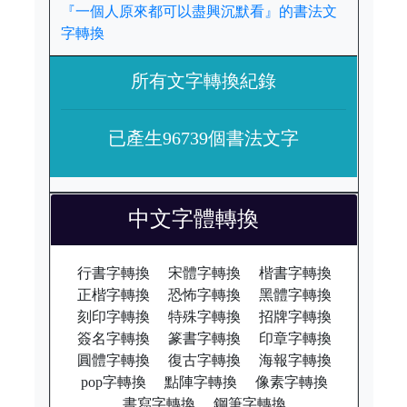
『一個人原來都可以盡興沉默看』的書法文
字轉換
所有文字轉換紀錄
已產生96739個書法文字
中文字體轉換
行書字轉換
宋體字轉換
楷書字轉換
正楷字轉換
恐怖字轉換
黑體字轉換
刻印字轉換
特殊字轉換
招牌字轉換
簽名字轉換
篆書字轉換
印章字轉換
圓體字轉換
復古字轉換
海報字轉換
pop字轉換
點陣字轉換
像素字轉換
書寫字轉換
鋼筆字轉換