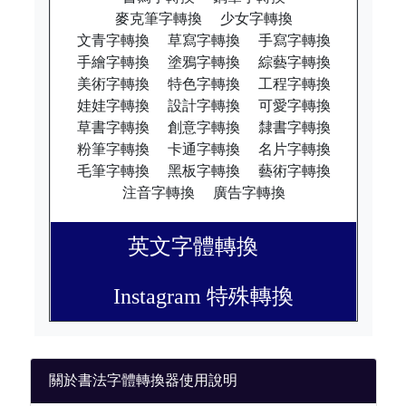
麥克筆字轉換
少女字轉換
文青字轉換
草寫字轉換
手寫字轉換
手繪字轉換
塗鴉字轉換
綜藝字轉換
美術字轉換
特色字轉換
工程字轉換
娃娃字轉換
設計字轉換
可愛字轉換
草書字轉換
創意字轉換
隸書字轉換
粉筆字轉換
卡通字轉換
名片字轉換
毛筆字轉換
黑板字轉換
藝術字轉換
注音字轉換
廣告字轉換
英文字體轉換
Instagram 特殊轉換
關於書法字體轉換器使用說明