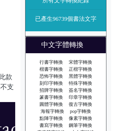
所有文字轉換紀錄
已產生96739個書法文字
中文字體轉換
行書字轉換
宋體字轉換
楷書字轉換
正楷字轉換
皆為此款
恐怖字轉換
黑體字轉換
刻印字轉換
特殊字轉換
體不支
招牌字轉換
簽名字轉換
篆書字轉換
印章字轉換
圓體字轉換
復古字轉換
海報字轉換
pop字轉換
點陣字轉換
像素字轉換
書寫字轉換
鋼筆字轉換