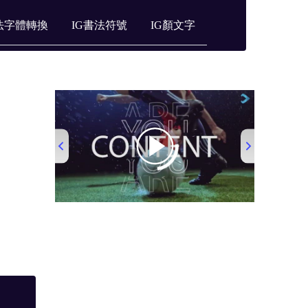
法字體轉換
IG書法符號
IG顏文字
00:00
/
00:53