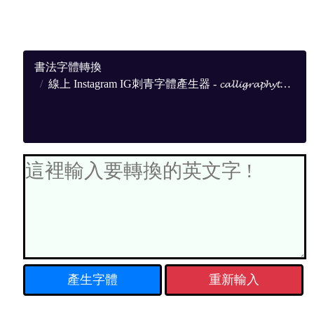
書法字體轉換
線上 Instagram IG刺青字體產生器 - 𝓬𝓪𝓵𝓵𝓲𝓰𝓻𝓪𝓹𝓱𝔂𝓽𝓸𝓹𝓷𝓰
重新輸入