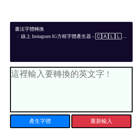
書法字體轉換
線上 Instagram IG方框字體產生器 - 🄲🄰🄻🄻🄸🄶🅁🄰🄿🄷🅈🅃🄾🄿🄽🄶
重新輸入