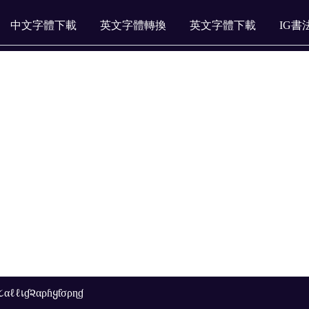
中文字體下載
英文字體轉換
英文字體下載
IG書
ℓℓเɠ૨αρɦყƭσρɳɠ