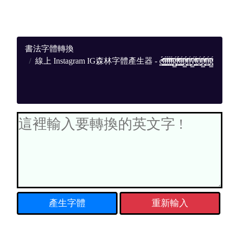
書法字體轉換
線上 Instagram IG森林字體產生器 - c̳̳̼̟̮̳̳̼̟̮ͨ́ͫͨ́ͫ͜͠͠͞͞͠͠͞͞a̳̳̼̟̮ͨ́ͫ͠͠͞͞l̳̳̼̟̮ͨ́ͫ͠͠͞͞l̳̳̼̟̮ͨ́ͫ͠͠͞͞i̳̳̼̟̮ͨ́ͫ͠͠͞͞g̳̳̼̟̮ͨ́ͫ͠͠͞͞r̳̳̼̟̮̳̳̼̟̮ͨ́ͫͨ́ͫ͜͠͠͞͞͠͠͞͞a̳̳̼̟̮ͨ́ͫ͠͠͞͞p̳̳̼̟̮̳̳̼̟̮ͨ́ͫͨ́ͫ͠͠͞͞͠͠͞͞h̳̳̼̟̮ͨ́ͫ͠͠͞͞y̳̳̼̟̮ͨ́ͫ͠͠͞͞t̳̳̼̟̮ͨ́ͫ͠͠͞͞o̳̳̼̟̮ͨ́ͫ͠͠͞͞p̳̳̼̟̮̳̳̼̟̮ͨ́ͫͨ́ͫ͠͠͞͞͠͠͞͞n̳̳̼̟̮ͨ́ͫ͠͠͞͞g̳̳̼̟̮ͨ́ͫ͠͠͞͞
重新輸入