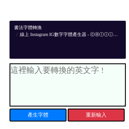
書法字體轉換
線上 Instagram IG數字字體產生器 - ⓒⓐⓛⓛⓘⓖⓡⓐⓟⓗⓨⓣⓞⓟⓝⓖ
重新輸入