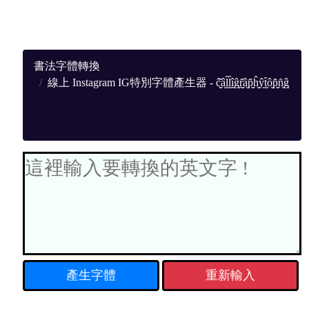
書法字體轉換
線上 Instagram IG特別字體產生器 - ĉ̬̬̂â̬l̬̂l̬̂î̬ĝ̬r̬̬̂̂â̬p̬̬̂̂ĥ̬ŷ̬t̬̂ô̬p̬̬̂̂n̬̂ĝ̬
重新輸入