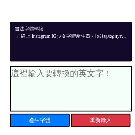
書法字體轉換
線上 Instagram IG少女字體產生器 - ¢αℓℓιgяαρнутσρηg
重新輸入