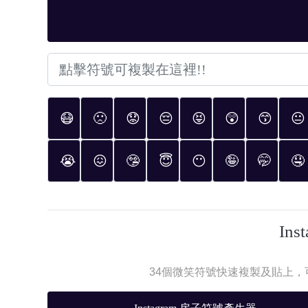
😷
🙁
😟
😔
😝
😲
😙
😐
😭
😖
🤥
😇
😶
🤪
🤭
🤤
In
34個微笑符號快速複製及貼上，可使用在