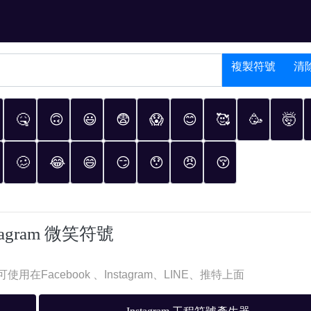
複製符號
清
🤒
🙃
😃
😨
😱
😊
🥰
🥳
🤯
🥴
😂
😄
😏
😯
😠
😚
stagram 微笑符號
Facebook 、Instagram、LINE、推特上面