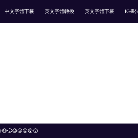
中文字體下載
英文字體轉換
英文字體下載
IG書
😷🙁😟😔😝😲😙