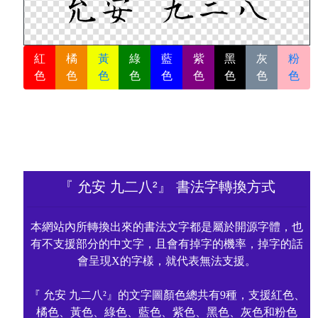
紅
橘
黃
綠
藍
紫
黑
灰
粉
色
色
色
色
色
色
色
色
色
『 允安 九二八²』 書法字轉換方式
本網站內所轉換出來的書法文字都是屬於開源字體，也
有不支援部分的中文字，且會有掉字的機率，掉字的話
會呈現X的字樣，就代表無法支援。
『 允安 九二八²』的文字圖顏色總共有9種，支援紅色、
橘色、黃色、綠色、藍色、紫色、黑色、灰色和粉色