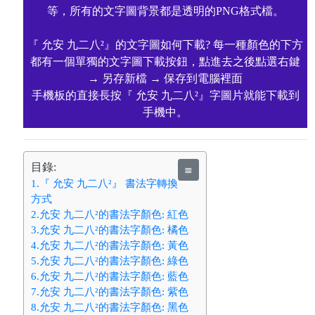
等，所有的文字圖背景都是透明的PNG格式檔。
『 允安 九二八²』的文字圖如何下載? 每一種顏色的下方
都有一個單獨的文字圖下載按鈕，點進去之後點選右鍵
→ 另存新檔 → 保存到電腦裡面
手機板的直接長按『 允安 九二八²』字圖片就能下載到
手機中。
目錄:
≣
1.『 允安 九二八²』 書法字轉換
方式
2.允安 九二八²的書法字顏色: 紅色
3.允安 九二八²的書法字顏色: 橘色
4.允安 九二八²的書法字顏色: 黃色
5.允安 九二八²的書法字顏色: 綠色
6.允安 九二八²的書法字顏色: 藍色
7.允安 九二八²的書法字顏色: 紫色
8.允安 九二八²的書法字顏色: 黑色