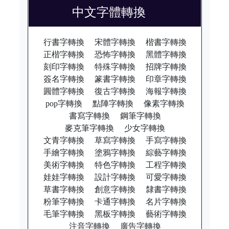
中文字體轉換
行書字轉換
宋體字轉換
楷書字轉換
正楷字轉換
恐怖字轉換
黑體字轉換
刻印字轉換
特殊字轉換
招牌字轉換
簽名字轉換
篆書字轉換
印章字轉換
圓體字轉換
復古字轉換
海報字轉換
pop字轉換
點陣字轉換
像素字轉換
書寫字轉換
鋼筆字轉換
麥克筆字轉換
少女字轉換
文青字轉換
草寫字轉換
手寫字轉換
手繪字轉換
塗鴉字轉換
綜藝字轉換
美術字轉換
特色字轉換
工程字轉換
娃娃字轉換
設計字轉換
可愛字轉換
草書字轉換
創意字轉換
隸書字轉換
粉筆字轉換
卡通字轉換
名片字轉換
毛筆字轉換
黑板字轉換
藝術字轉換
注音字轉換
廣告字轉換